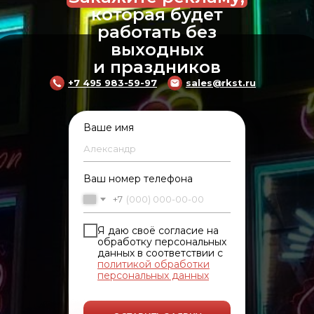
которая будет
работать без
выходных
и праздников
+7 495 983-59-97
sales@rkst.ru
Ваше имя
Ваш номер телефона
+7
Я даю своё согласие на
обработку персональных
данных в соответствии с
политикой обработки
персональных данных