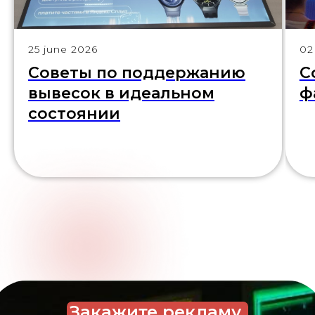
25 june 2026
02
Советы по поддержанию
С
вывесок в идеальном
ф
состоянии
Закажите рекламу,