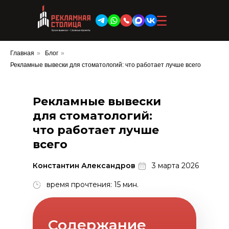
Производство
Главная
»
Блог
»
Услуги
Рекламные вывески для стоматологий: что работает лучше всего
Буквы
Объемные буквы
Объемные вывески
Рекламные вывески
Объемные световые буквы
для стоматологий:
Брендирование башенного крана
что работает лучше
Рекламные стеллы и пилоны
всего
Въездные стелы и въездные
группы
Константин Александров
3 марта 2026
Брендирование строительной
время прочтения: 15 мин.
площадки
Вывески
Неоновые вывески
Содержание
Наружные вывески