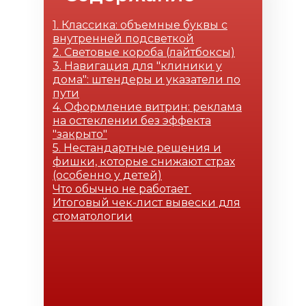
Вывески-логотипы
1. Классика: объемные буквы с
Световые вывески
внутренней подсветкой
Вывески-баннеры
2. Световые короба (лайтбоксы)
Фасадные вывески
3. Навигация для "клиники у
Световой короб
дома": штендеры и указатели по
пути
Светодиодные вывески
4. Оформление витрин: реклама
Для бизнеса
на остеклении без эффекта
Вывески для стоматологии
"закрыто"
Вывески для магазина
5. Нестандартные решения и
фишки, которые снижают страх
Вывески для ресторана
(особенно у детей)
Вывески для автосервиса
Что обычно не работает
Проект рекламной вывески
Итоговый чек-лист вывески для
Акции
стоматологии
Цены
Портфолио
Клиенты
Контакты
О нас