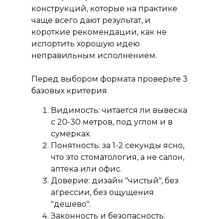
конструкций, которые на практике
чаще всего дают результат, и
короткие рекомендации, как не
испортить хорошую идею
неправильным исполнением.
+7 (495) 983 59-97
Перед выбором формата проверьте 3
г. Москва, ул. Смирновская, 25с7;
базовых критерия
Лыткарино, ул. Парковая, 1с5
Ежедневно с 9:00 -
Видимость: читается ли вывеска
18:00, сб-вс: офис
с 20-30 метров, под углом и в
удаленно
сумерках.
sales@rstolica.ru
Понятность: за 1-2 секунды ясно,
что это стоматология, а не салон,
аптека или офис.
Доверие: дизайн "чистый", без
агрессии, без ощущения
"дешево".
Законность и безопасность: