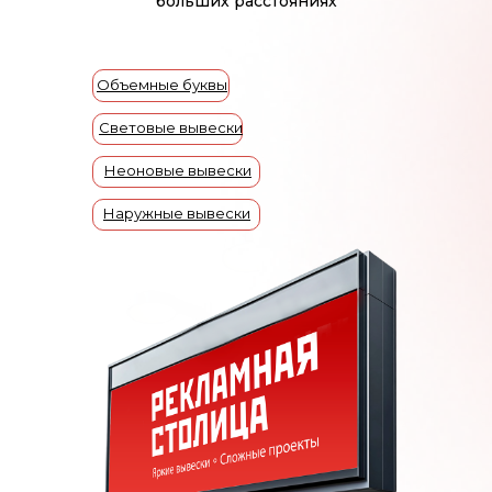
больших расстояниях
Вывески-логотипы
Световые вывески
Вывески-баннеры
Объемные буквы
Фасадные вывески
Световой короб
Световые вывески
Светодиодные вывески
Неоновые вывески
Для бизнеса
Вывески для стоматологии
Наружные вывески
Вывески для магазина
Вывески для ресторана
Вывески для автосервиса
Проект рекламной вывески
Акции
Цены
Портфолио
Клиенты
Контакты
О нас