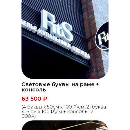
Световые буквы на раме +
консоль
63 500 ₽
(4 буквы х 50см х 100 ₽\см, 21 буква
х 15 см х 100 ₽\см + консоль 12
000₽)