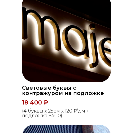
Световые буквы с
контражуром на подложке
18 400 ₽
(4 буквы х 25см х 120 ₽\см +
подложка 6400)