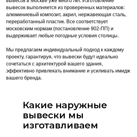
вывесок в Москве уже много лет. Изготовление
вывесок выполняется из проверенных материалов:
алюминиевый композит, акрил, нержавеющая сталь,
переработанный пластик. Все соответствует
московским нормам (постановление 902-ПП) и
выдерживает любые погодные условия столицы.
+7 (495) 983 59-97
Мы предлагаем индивидуальный подход к каждому
г. Москва, ул. Смирновская, 25с7;
проекту, гарантируя, что вывески будут идеально
Лыткарино, ул. Парковая, 1с5
сочетаться с архитектурой вашего здания,
Ежедневно с 9:00 -
эффективно привлекать внимание и усиливать имидж
18:00, сб-вс: офис
вашего бренда.
удаленно
sales@rstolica.ru
Какие наружные
вывески мы
изготавливаем