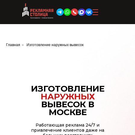
Производство
Услуги
Буквы
Главная
»
Изготовление наружных вывесок
Объемные буквы
Объемные вывески
Объемные световые буквы
Брендирование башенного крана
Рекламные стеллы и пилоны
ИЗГОТОВЛЕНИЕ
Въездные стелы и въездные
НАРУЖНЫХ
группы
ВЫВЕСОК В
Брендирование строительной
площадки
МОСКВЕ
Вывески
Неоновые вывески
Работающая реклама 24/7 и
привлечение клиентов даже на
Наружные вывески