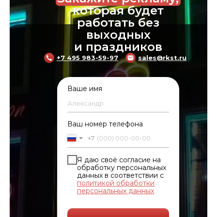
которая будет
работать без
выходных
и праздников
+7 495 983-59-97
sales@rkst.ru
Ваше имя
Ваш номер телефона
+7
Я даю своё согласие на
обработку персональных
данных в соответствии с
политикой обработки
персональных данных