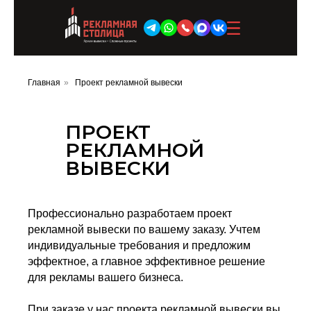
Производство
Услуги
Главная
»
Проект рекламной вывески
Буквы
Объемные буквы
ПРОЕКТ
Объемные вывески
РЕКЛАМНОЙ
Объемные световые буквы
ВЫВЕСКИ
Брендирование башенного крана
Рекламные стеллы и пилоны
Въездные стелы и въездные
Профессионально разработаем проект
группы
рекламной вывески по вашему заказу. Учтем
Брендирование строительной
индивидуальные требования и предложим
площадки
эффектное, а главное эффективное решение
Вывески
для рекламы вашего бизнеса.
Неоновые вывески
Наружные вывески
При заказе у нас проекта рекламной вывески вы