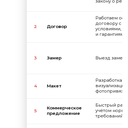
закону о ре
Работаем офи
договору с 
2
Договор
условиями, с
и гарантиями
3
Замер
Выезд замер
Разработка ма
визуализация
4
Макет
фотопривязк
Быстрый расч
Коммерческое
учётом норма
5
предложение
требований