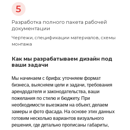
Разработка полного пакета рабочей
документации
Чертежи, спецификации материалов, схемы
+7 (495) 983 59-97
монтажа
г. Москва, ул. Смирновская, 25с7;
Лыткарино, ул. Парковая, 1с5
Как мы разрабатываем дизайн под
Ежедневно с 9:00 -
ваши задачи
18:00, сб-вс: офис
удаленно
Мы начинаем с брифа: уточняем формат
sales@rstolica.ru
бизнеса, выясняем цели и задачи, требования
арендодателя и законодательства, ваши
пожелания по стилю и бюджету. При
необходимости выезжаем на объект, делаем
замеры и фото фасада. На основе этих данных
готовим несколько вариантов визуального
решения, где детально прописаны габариты,