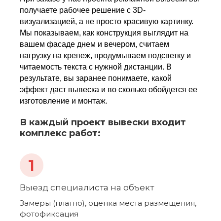
Вывески-логотипы
получаете рабочее решение с 3D-
Световые вывески
визуализацией, а не просто красивую картинку.
Вывески-баннеры
Мы показываем, как конструкция выглядит на
вашем фасаде днем и вечером, считаем
Фасадные вывески
нагрузку на крепеж, продумываем подсветку и
Световой короб
читаемость текста с нужной дистанции. В
Светодиодные вывески
результате, вы заранее понимаете, какой
Для бизнеса
эффект даст вывеска и во сколько обойдется ее
Вывески для стоматологии
изготовление и монтаж.
Вывески для магазина
Вывески для ресторана
В каждый проект вывески входит
Вывески для автосервиса
комплекс работ:
Проект рекламной вывески
Акции
Цены
Портфолио
Выезд специалиста на объект
Клиенты
Замеры (платно), оценка места размещения,
Контакты
фотофиксация
О нас