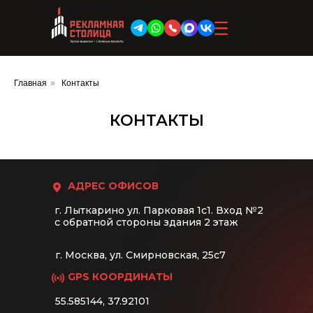
Производство
Услуги
Главная
»
Контакты
Буквы
Объемные буквы
КОНТАКТЫ
Объемные вывески
Объемные световые буквы
Брендирование башенного крана
Рекламные стеллы и пилоны
АДРЕС ОФИСОВ
Въездные стелы и въездные
г. Лыткарино ул. Парковая 1с1. Вход №2
группы
с обратной стороны здания 2 этаж
Брендирование строительной
площадки
г. Москва, ул. Смирновская, 25с7
Вывески
GPS КООРДИНАТЫ
Неоновые вывески
55.585144, 37.92101
Наружные вывески