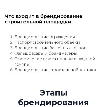
регионе. Современное
оборудование, качественные
материалы (устойчивые к УФ,
Что входит в брендирование
ветру, осадкам)
строительной площадки
04
Брендирование ограждения
Монтаж. Профессиональная
Паспорт строительного объекта
бригада с опытом работы
Брендирование башенных кранов
на крупных объектах. Работаем
Фальшфасады и брандмауэры
быстро и аккуратно,
Оформление офиса продаж и входной
без остановки строительства
группы
Брендирование строительной техники
05
Сервисное обслуживание.
Гарантия на материалы
и монтаж. Замена
поврежденных элементов
в короткие сроки