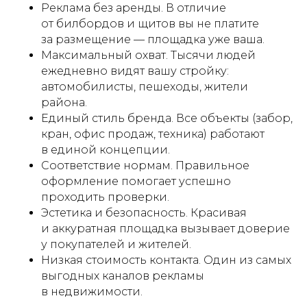
стройплощадки
Реклама без аренды. В отличие
от билбордов и щитов вы не платите
01
за размещение — площадка уже ваша.
Максимальный охват. Тысячи людей
Бриф и разработка концепции.
ежедневно видят вашу стройку:
Выезд на объект, изучение
автомобилисты, пешеходы, жители
окружения, подготовка 2−3
района.
вариантов дизайна
Единый стиль бренда. Все объекты (забор,
кран, офис продаж, техника) работают
02
в единой концепции.
Соответствие нормам. Правильное
Согласование. Подготовка
оформление помогает успешно
и получение всех необходимых
проходить проверки.
согласований
в Москомархитектуре и других
Эстетика и безопасность. Красивая
инстанциях
и аккуратная площадка вызывает доверие
у покупателей и жителей.
03
Низкая стоимость контакта. Один из самых
выгодных каналов рекламы
Производство. Собственное
в недвижимости.
производство в Московском