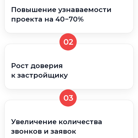
Соответствие строгим
требованиям
Москомархитектуры
и Постановлению № 299 ПП
+7 (495) 983 59-97
г. Москва, ул. Смирновская, 25с7;
Лыткарино, ул. Парковая, 1с5
Ежедневно с 9:00 -
18:00, сб-вс: офис
удаленно
sales@rstolica.ru