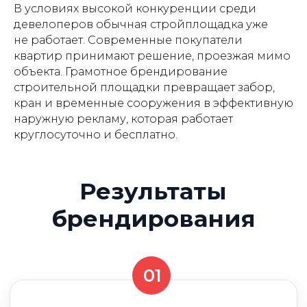
О нас
В условиях высокой конкуренции среди
01
девелоперов обычная стройплощадка уже
Способы оплаты
не работает. Современные покупатели
квартир принимают решение, проезжая мимо
Повышение узнаваемости
объекта. Грамотное брендирование
проекта на 40−70%
строительной площадки превращает забор,
кран и временные сооружения в эффективную
02
наружную рекламу, которая работает
круглосуточно и бесплатно.
Рост доверия
к застройщику
03
Увеличение количества
звонков и заявок
04