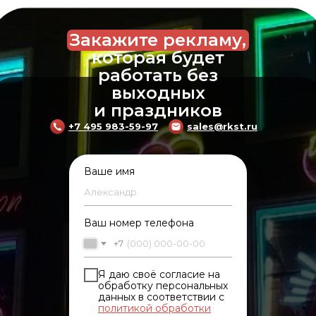
Закажите рекламу,
которая будет
работать без
выходных
и праздников
+7 495 983-59-97
sales@rkst.ru
Ваше имя
Ваш номер телефона
+7
Я даю своё согласие на
обработку персональных
данных в соответствии с
политикой обработки